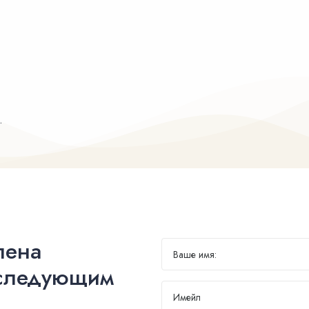
.
лена
 следующим