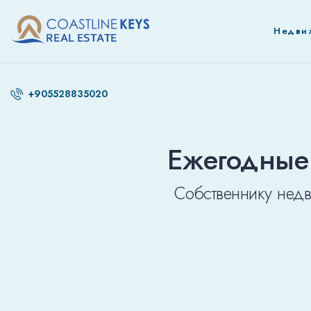
Недви
+905528835020
Ежегодные 
Собственнику нед