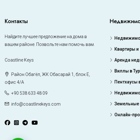
Контакты
Недвижимо
Найдите лучшее предложение на дома в
Недвижимос
вашем районе. Позвольте нам помочь вам.
Квартиры и
Coastline Keys
Аренда не
Виллы в Ту
Район Обагёл, ЖК Обасарай 1, блок Е,
Пентхаусы 
офис 4/А
Недвижимо
+90 538 633 48 09
Земельные 
info@coastlinekeys.com
Онлайн-пр