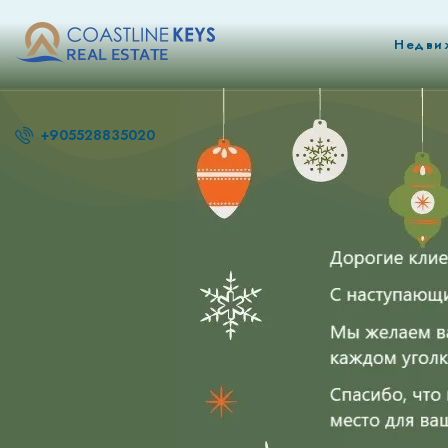
Недви
+905528835020