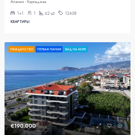
Алания - Каргыджак
1+1
1
62
12438
м2
КВАРТИРЫ
ГРАЖДАНСТВО
ПЕРВАЯ ЛИНИЯ
ВИД НА МОРЕ
€190.000