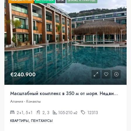
ГРАЖДАНСТВО
РАССРОЧКА
ВНЖ
БЛИЖЕ К ПРИРОДЕ
€240.900
Масштабный комплекс в 350 м от моря. Недвижимость под гражданство.
Алания - Конаклы
2+1, 5+1
2, 3
105-210
12313
м2
КВАРТИРЫ, ПЕНТХАУСЫ