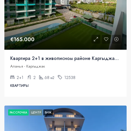
€165.000
Квартира 2+1 в живописном районе Каргыджак, Аланья
Аланья - Каргыджак
2+1
2
68
12538
м2
КВАРТИРЫ
РАССРОЧКА
ЦЕНТР
ВНЖ