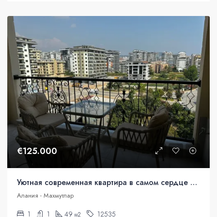
€125.000
Уютная современная квартира в самом сердце Махмутлара
Алания - Махмутлар
1
1
49
12535
м2