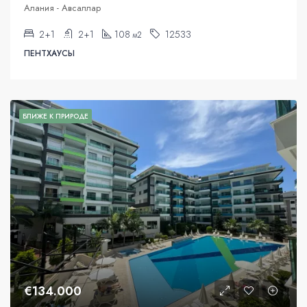
Алания - Авсаллар
2+1
2+1
108
12533
м2
ПЕНТХАУСЫ
БЛИЖЕ К ПРИРОДЕ
€134.000