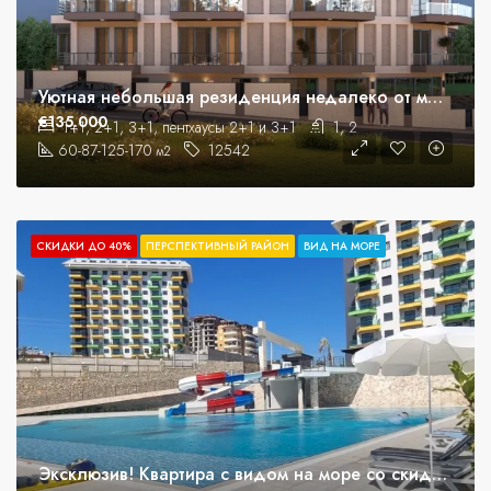
Уютная небольшая резиденция недалеко от моря. Квартиры в рассрочку.
€135.000
1+1, 2+1, 3+1, пентхаусы 2+1 и 3+1
1, 2
60-87-125-170
12542
м2
СКИДКИ ДО 40%
ПЕРСПЕКТИВНЫЙ РАЙОН
ВИД НА МОРЕ
Эксклюзив! Квартира с видом на море со скидкой 20%