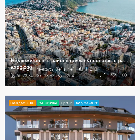
Недвижимость в районе пляжа Клеопатры в рассрочку
€200.000
1+1, 2+1, пентхаусы 3+1 и 4+1
1, 2, 3
55-72-74-130-133
12541
м2
ГРАЖДАНСТВО
РАССРОЧКА
ЦЕНТР
ВИД НА МОРЕ