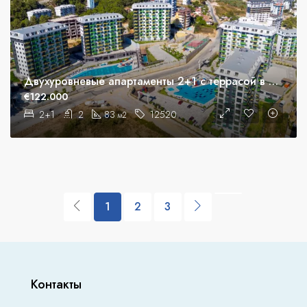
Двухуровневые апартаменты 2+1 с террасой в ЖК Konak Green Towers
€122.000
2+1
2
83
12520
м2
1
2
3
Контакты