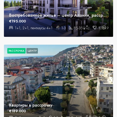
Востребованное жилье – центр Алании, рассрочка
€195.000
1+1, 2+1, пентхаусы 4+1
1-3
85-350
12549
м2
РАССРОЧКА
ЦЕНТР
Квартиры в рассрочку
€189.000