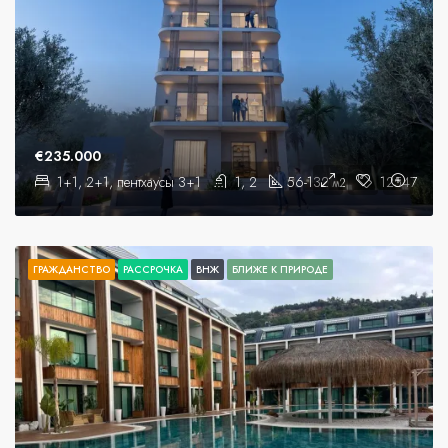
€235.000
1+1, 2+1, пентхаусы 3+1
1, 2
56-132
12547
м2
ГРАЖДАНСТВО
РАССРОЧКА
ВНЖ
БЛИЖЕ К ПРИРОДЕ