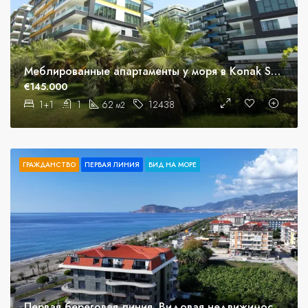
Меблированные апартаменты у моря в Konak Seaside Resort
€145.000
1+1
1
62
12438
м2
ГРАЖДАНСТВО
ПЕРВАЯ ЛИНИЯ
ВИД НА МОРЕ
Первая береговая линия. Видовая недвижимость под гражданство