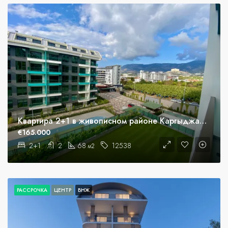
Квартира 2+1 в живописном районе Каргыджак, Аланья
€165.000
2+1
2
68
12538
м2
РАССРОЧКА
ЦЕНТР
ВНЖ