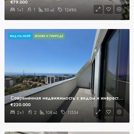
€79.000
1+1
1
50
12496
м2
ВИД НА МОРЕ
БЛИЖЕ К ПРИРОДЕ
Современная недвижимость с видом и инфраструктурой в Авсалларе
€220.000
2+1
2
108
11534
м2