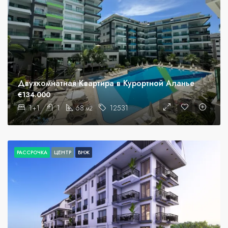
Двухкомнатная Квартира в Курортной Аланье
€134.000
1+1
1
68
12531
м2
РАССРОЧКА
ЦЕНТР
ВНЖ