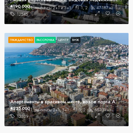
€190.000
1+1, 2+1, пентхаусы 2+1 и 3+1
1, 2
47-187
м2
12545
ГРАЖДАНСТВО
РАССРОЧКА
ЦЕНТР
ВНЖ
Апартаменты в красивом месте, возле порта Аланьи.
€225.000
1+1, 2+1, пентхаусы 2+1, 3+1
1, 2
58-131
м2
12539