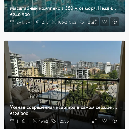
Масштабный комплекс в 350 м от моря. Недвижимость под гражданство.
€240.900
2+1, 5+1
2, 3
105-210
12313
м2
Уютная современная квартира в самом сердце Махмутлара
€125.000
1
1
49
12535
м2