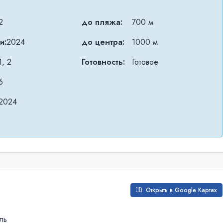
2
до пляжа:
700 м
и:
2024
до центра:
1000 м
1, 2
Готовность:
Готовое
6
2024
Открыть в Google Картах
ль