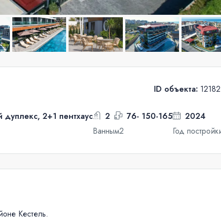
ID объекта:
12182
й дуплекс, 2+1 пентхаус
2
76- 150-165
2024
Ванны
м2
Год постройк
йоне Кестель.