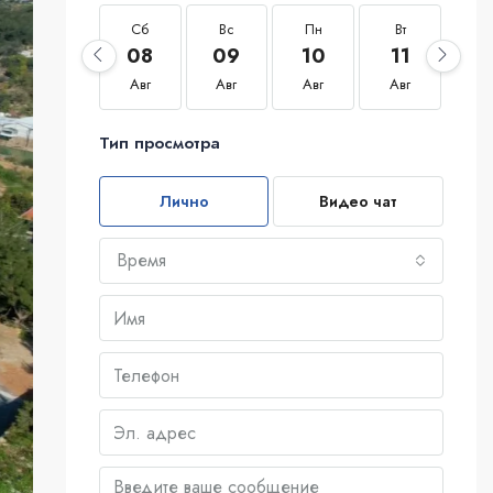
Сб
Вс
Пн
Вт
С
08
09
10
11
1
Авг
Авг
Авг
Авг
Ав
Тип просмотра
Лично
Видео чат
Время