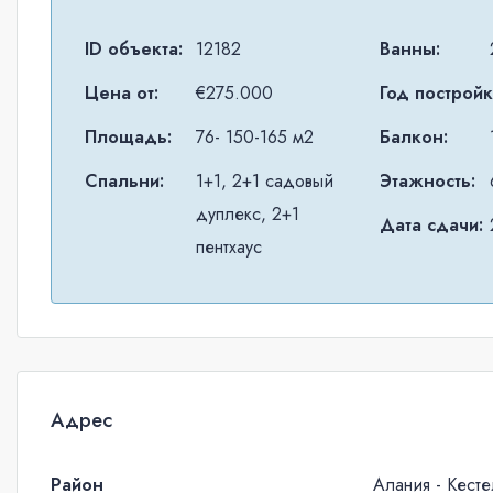
ID объекта:
12182
Ванны:
Цена от:
€275.000
Год постройк
Площадь:
76- 150-165 м2
Балкон:
Спальни:
1+1, 2+1 садовый
Этажность:
дуплекс, 2+1
Дата сдачи:
пентхаус
Адрес
Район
Алания - Кесте