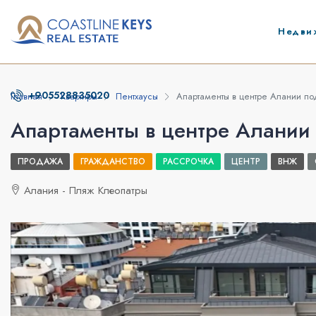
Недви
+905528835020
Главная
Квартиры
Пентхаусы
Апартаменты в центре Алании по
Апартаменты в центре Алании
ПРОДАЖА
ГРАЖДАНСТВО
РАССРОЧКА
ЦЕНТР
ВНЖ
Алания - Пляж Клеопатры