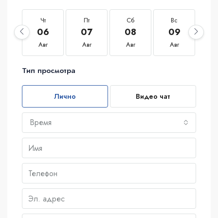
Чт
Пт
Сб
Вс
П
06
07
08
09
1
Авг
Авг
Авг
Авг
А
Тип просмотра
Лично
Видео чат
Время