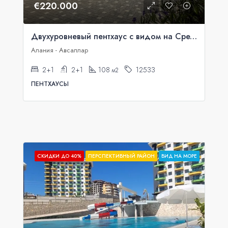
€220.000
Двухуровневый пентхаус с видом на Средиземное море в Аланье, Авсаллар.
Алания - Авсаллар
2+1
2+1
108
12533
м2
ПЕНТХАУСЫ
СКИДКИ ДО 40%
ПЕРСПЕКТИВНЫЙ РАЙОН
ВИД НА МОРЕ