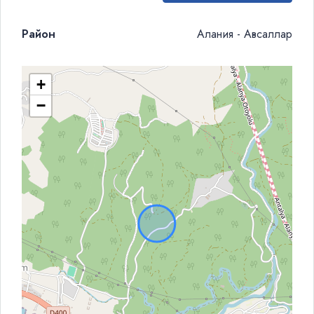
Район
Алания - Авсаллар
+
−