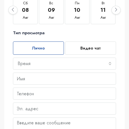
Сб
Вс
Пн
Вт
С
08
09
10
11
1
Авг
Авг
Авг
Авг
А
Тип просмотра
Лично
Видео чат
Время