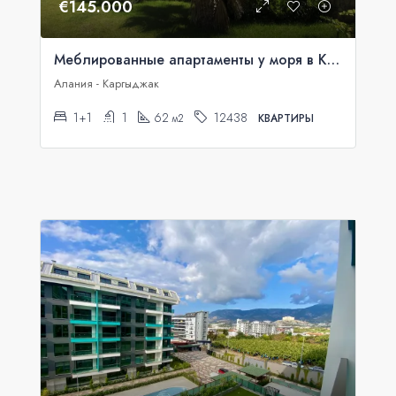
€145.000
Меблированные апартаменты у моря в Konak Seaside Resort
Алания - Каргыджак
1+1
1
62
12438
м2
КВАРТИРЫ