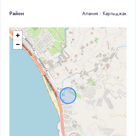
Район
Алания - Каргыджак
+
−