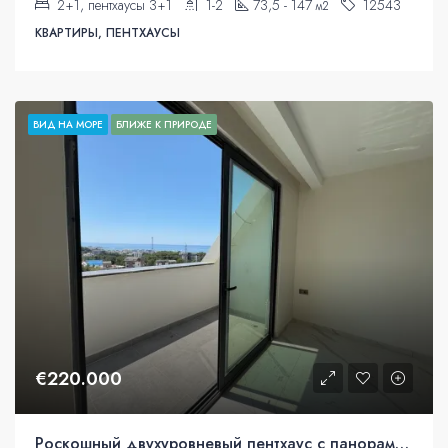
2+1, пентхаусы 3+1
1-2
73,5 - 147
12543
м2
КВАРТИРЫ, ПЕНТХАУСЫ
ВИД НА МОРЕ
БЛИЖЕ К ПРИРОДЕ
€220.000
Роскошный двухуровневый пентхаус с панорамным видом на море в Авсалларе, Аланья