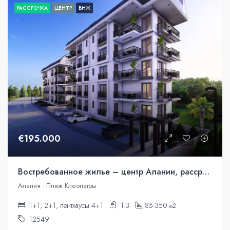
РАССРОЧКА
ЦЕНТР
ВНЖ
€195.000
Востребованное жилье – центр Алании, рассрочка
Алания - Пляж Клеопатры
1+1, 2+1, пентхаусы 4+1
1-3
85-350
м2
12549