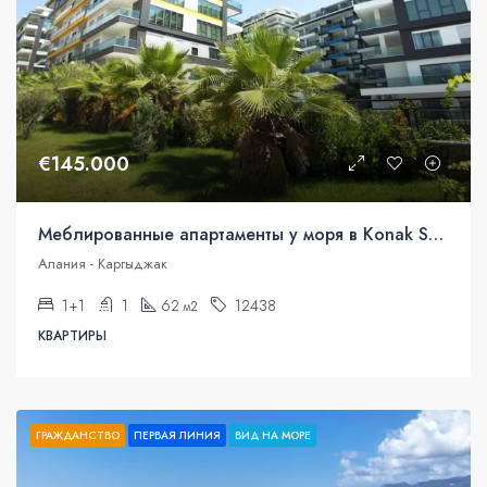
€145.000
Меблированные апартаменты у моря в Konak Seaside Resort
Алания - Каргыджак
1+1
1
62
12438
м2
КВАРТИРЫ
ГРАЖДАНСТВО
ПЕРВАЯ ЛИНИЯ
ВИД НА МОРЕ