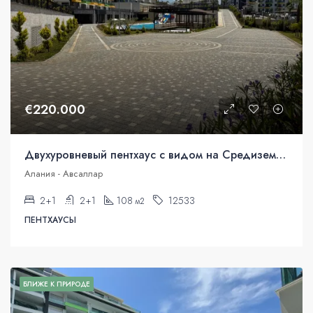
€220.000
Двухуровневый пентхаус с видом на Средиземное море в Аланье, Авсаллар.
Алания - Авсаллар
2+1
2+1
108
12533
м2
ПЕНТХАУСЫ
БЛИЖЕ К ПРИРОДЕ