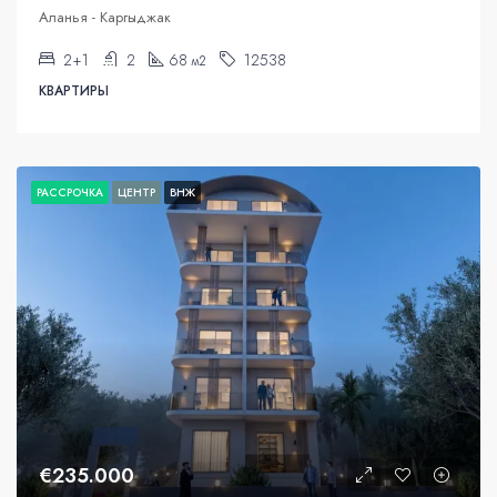
Аланья - Каргыджак
2+1
2
68
12538
м2
КВАРТИРЫ
РАССРОЧКА
ЦЕНТР
ВНЖ
€235.000