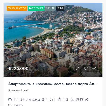
ГРАЖДАНСТВО
РАССРОЧКА
ЦЕНТР
ВНЖ
€225.000
Апартаменты в красивом месте, возле порта Аланьи.
Алания - Центр
1+1, 2+1, пентхаусы 2+1, 3+1
1, 2
58-131
м2
12539